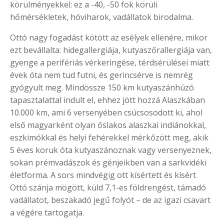
körülményekkel: ez a -40, -50 fok körüli
hőmérsékletek, hóviharok, vadállatok birodalma.
Ottó nagy fogadást kötött az esélyek ellenére, mikor
ezt bevállalta: hidegallergiája, kutyaszőrallergiája van,
gyenge a perifériás vérkeringése, térdsérülései miatt
évek óta nem tud futni, és gerincsérve is nemrég
gyógyult meg. Mindössze 150 km kutyaszánhúzó
tapasztalattal indult el, ehhez jött hozzá Alaszkában
10.000 km, ami 6 versenyében csúcsosodott ki, ahol
első magyarként olyan őslakos alaszkai indiánokkal,
eszkimókkal és helyi fehérekkel mérkőzött meg, akik
5 éves koruk óta kutyaszánoznak vagy versenyeznek,
sokan prémvadászok és génjeikben van a sarkvidéki
életforma. A sors mindvégig ott kísértett és kísért
Ottó szánja mögött, küld 7,1-es földrengést, támadó
vadállatot, beszakadó jegű folyót – de az igazi csavart
a végére tartogatja.