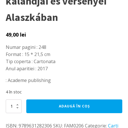
kalandjai és versenyei
Alaszkában
49,00
lei
Numar pagini : 248
Format : 15 * 21,5 cm
Tip coperta : Cartonata
Anul aparitiei : 2017
: Academe publishing
4 în stoc
Cantitate
ADAUGĂ ÎN COȘ
Balogh
Ottó
-
ISBN:
9789631282306
SKU:
FAM0206
Categorie:
Carti
Orrvérzésig