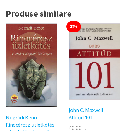
Produse similare
28%
John C. Maxwell -
Attitűd 101
Nógrádi Bence -
Rinocérosz üzletkötés
40,00
lei