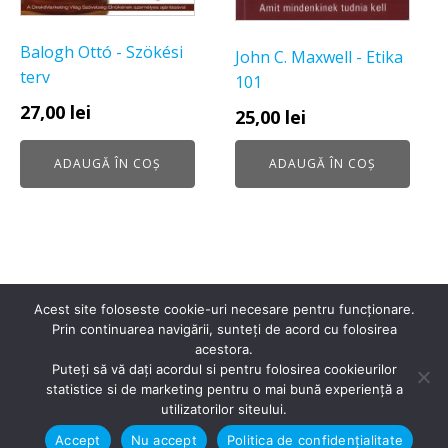
Balogh Ottó - Szökési
John C. Maxwell - Etika
terv
101
27,00
lei
25,00
lei
ADAUGĂ ÎN COȘ
ADAUGĂ ÎN COȘ
Acest site foloseste cookie-uri necesare pentru funcționare.
Prin continuarea navigării, sunteți de acord cu folosirea
acestora.
Puteți să vă dați acordul si pentru folosirea cookieurilor
statistice si de marketing pentru o mai bună experiență a
utilizatorilor siteului.
Accept
Nu accept
Politica de confidențialitate