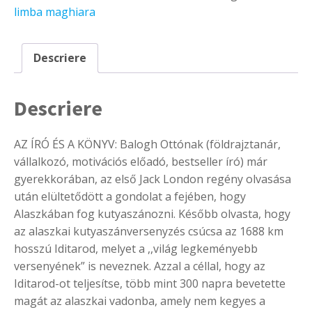
kutyaszán!
limba maghiara
-
Az
első
Descriere
magyar
Iditarod
induló
Descriere
kalandjai
és
versenyei
Alaszkában
AZ ÍRÓ ÉS A KÖNYV: Balogh Ottónak (földrajztanár,
vállalkozó, motivációs előadó, bestseller író) már
gyerekkorában, az első Jack London regény olvasása
után elültetődött a gondolat a fejében, hogy
Alaszkában fog kutyaszánozni. Később olvasta, hogy
az alaszkai kutyaszánversenyzés csúcsa az 1688 km
hosszú Iditarod, melyet a ,,világ legkeményebb
versenyének” is neveznek. Azzal a céllal, hogy az
Iditarod-ot teljesítse, több mint 300 napra bevetette
magát az alaszkai vadonba, amely nem kegyes a