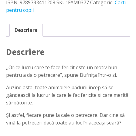
ISBN:
9789733411208
SKU:
FAM0377
Categorie:
Carti
-
Ingrid
pentru copii
&
Dieter
Schubert
Descriere
Descriere
,,Orice lucru care te face fericit este un motiv bun
pentru a da o petrecere“, spune Bufniţa într-o zi.
Auzind asta, toate animalele pădurii încep să se
gândească la lucrurile care le fac fericite şi care merită
sărbătorite.
Şi astfel, fiecare pune la cale o petrecere. Dar cine să
vină la petreceri dacă toate au loc în aceeaşi seară?