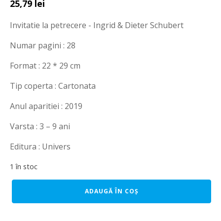
Prețul
Prețul
25,79
lei
inițial
curent
Invitatie la petrecere - Ingrid & Dieter Schubert
a
este:
fost:
25,79 lei.
Numar pagini : 28
35,00 lei.
Format : 22 * 29 cm
Tip coperta : Cartonata
Anul aparitiei : 2019
Varsta : 3 – 9 ani
Editura : Univers
1 în stoc
Cantitate
ADAUGĂ ÎN COȘ
Invitatie
la
petrecere