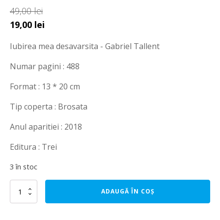
49,00
lei
Prețul
Prețul
19,00
lei
inițial
curent
Iubirea mea desavarsita - Gabriel Tallent
a
este:
fost:
19,00 lei.
Numar pagini : 488
49,00 lei.
Format : 13 * 20 cm
Tip coperta : Brosata
Anul aparitiei : 2018
Editura : Trei
3 în stoc
Cantitate
ADAUGĂ ÎN COȘ
Iubirea
mea
desavarsita