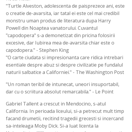
"Turtle Alveston, adolescenta de paisprezece ani, este
o creatie de-avarsita, iar tatal ei este cel mai credibil
monstru uman produs de literatura dupa Harry
Powell din Noaptea vanatorului. Cuvantul
"capodopera" s-a demonetizat din pricina folosirii
excesive, dar Iubirea mea de-avarsita chiar este o
capodopera." - Stephen King
"O carte ciudata si impresionanta care ridica intrebari
esentiale despre abuz si despre civilizatie pe fundalul
naturii salbatice a Californiei." - The Washington Post
"Un roman teribil de intunecat, uneori insuportabil,
dar cu o scriitura absolut remarcabila." - Le Point
Gabriel Tallent a crescut in Mendocino, s-atul
California. In perioada liceului, si-a petrecut mult timp
facand drumetii, recitind tragedii grecesti si incercand
sa-inteleaga Moby Dick. Si-a luat licenta la