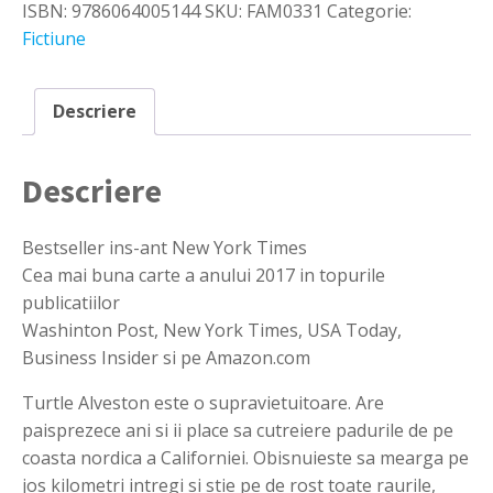
ISBN:
9786064005144
SKU:
FAM0331
Categorie:
-
Gabriel
Fictiune
Tallent
Descriere
Descriere
Bestseller ins-ant New York Times
Cea mai buna carte a anului 2017 in topurile
publicatiilor
Washinton Post, New York Times, USA Today,
Business Insider si pe Amazon.com
Turtle Alveston este o supravietuitoare. Are
paisprezece ani si ii place sa cutreiere padurile de pe
coasta nordica a Californiei. Obisnuieste sa mearga pe
jos kilometri intregi si stie pe de rost toate raurile,