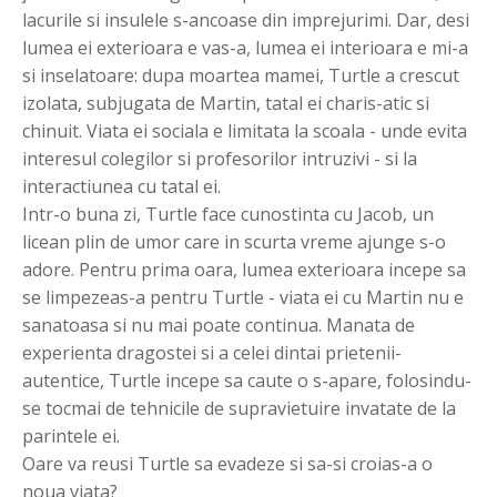
lacurile si insulele s-ancoase din imprejurimi. Dar, desi
lumea ei exterioara e vas-a, lumea ei interioara e mi-a
si inselatoare: dupa moartea mamei, Turtle a crescut
izolata, subjugata de Martin, tatal ei charis-atic si
chinuit. Viata ei sociala e limitata la scoala - unde evita
interesul colegilor si profesorilor intruzivi - si la
interactiunea cu tatal ei.
Intr-o buna zi, Turtle face cunostinta cu Jacob, un
licean plin de umor care in scurta vreme ajunge s-o
adore. Pentru prima oara, lumea exterioara incepe sa
se limpezeas-a pentru Turtle - viata ei cu Martin nu e
sanatoasa si nu mai poate continua. Manata de
experienta dragostei si a celei dintai prietenii-
autentice, Turtle incepe sa caute o s-apare, folosindu-
se tocmai de tehnicile de supravietuire invatate de la
parintele ei.
Oare va reusi Turtle sa evadeze si sa-si croias-a o
noua viata?