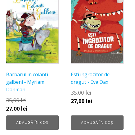
Barbarul in colanți
Esti ingrozitor de
galbeni - Myriam
dragut - Eva Dax
Dahman
35,00
lei
35,00
lei
Prețul
Prețul
27,00
lei
Prețul
Prețul
27,00
lei
inițial
curent
inițial
curent
a
este:
ADAUGĂ ÎN COȘ
ADAUGĂ ÎN COȘ
a
este:
fost:
27,00 lei.
fost:
27,00 lei.
35,00 lei.