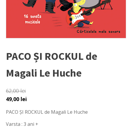
PACO ȘI ROCKUL de
Magali Le Huche
62,00
lei
Prețul
Prețul
49,00
lei
inițial
curent
PACO ȘI ROCKUL de Magali Le Huche
a
este:
fost:
49,00 lei.
Varsta : 3 ani +
62,00 lei.