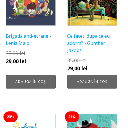
Brigada anti-ecrane -
Ce faceti dupa ce eu
Lenia Major
adorm? - Gunther
Jakobs
35,00
lei
35,00
lei
Prețul
Prețul
29,00
lei
Prețul
Prețul
29,00
lei
inițial
curent
inițial
curent
a
este:
ADAUGĂ ÎN COȘ
ADAUGĂ ÎN COȘ
a
este:
fost:
29,00 lei.
fost:
29,00 lei.
35,00 lei.
35,00 lei.
23%
23%