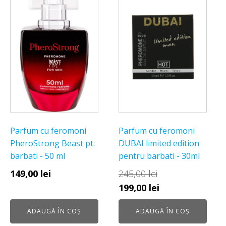
Parfum cu feromoni
Parfum cu feromoni
PheroStrong Beast pt.
DUBAI limited edition
barbati - 50 ml
pentru barbati - 30ml
149,00
lei
245,00
lei
Prețul
Prețul
199,00
lei
inițial
curent
ADAUGĂ ÎN COȘ
ADAUGĂ ÎN COȘ
a
este: