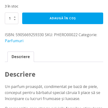
3 în stoc
Cantitate
ADAUGĂ ÎN COȘ
Parfum
cu
feromoni
ISBN:
5905669259330
SKU:
PHERO00022
Categorie:
PheroStrong
by
Parfumuri
Night
for
Men
Descriere
-
1
ml
Descriere
Un parfum proaspăt, condimentat pe bază de piele,
conceput pentru bărbatul special căruia îi place să se
înconjoare cu lucruri frumoase și luxoase.