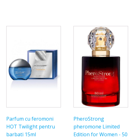
fost:
199,00 lei.
245,00 lei.
Parfum cu feromoni
PheroStrong
HOT Twilight pentru
pheromone Limited
barbati 15ml
Edition for Women - 50