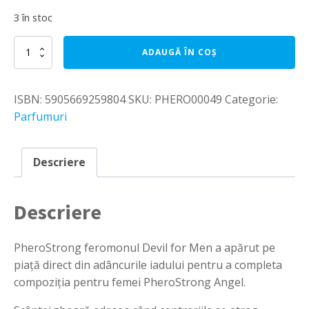
3 în stoc
Cantitate
ADAUGĂ ÎN COȘ
Parfum
cu
feromoni
ISBN:
5905669259804
SKU:
PHERO00049
Categorie:
PheroStrong
Devil
Parfumuri
for
Men
-
Descriere
1
ml
Descriere
PheroStrong feromonul Devil for Men a apărut pe
piață direct din adâncurile iadului pentru a completa
compoziția pentru femei PheroStrong Angel.