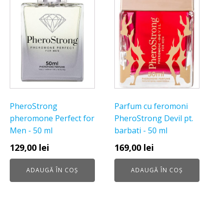
PheroStrong
Parfum cu feromoni
pheromone Perfect for
PheroStrong Devil pt.
Men - 50 ml
barbati - 50 ml
129,00
lei
169,00
lei
ADAUGĂ ÎN COȘ
ADAUGĂ ÎN COȘ