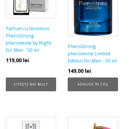
Parfum cu feromoni
PheroStrong
pheromone by Night
PheroStrong
for Men - 50 ml
pheromone Limited
119,00
lei
Edition for Men - 50 ml
149,00
lei
CITEȘTE MAI MULT
ADAUGĂ ÎN COȘ