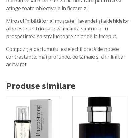
bărbați vă va oferi o doză de hotărâre pentru a vă
atinge toate obiectivele în fiecare zi.
Mirosul îmbătător al mușcatei, lavandei și aldehidelor
albe este un trio care vă încântă simțurile cu
prospețimea sa strălucitoare chiar de la început.
Compoziția parfumului este echilibrată de notele
contrastante, mai profunde, de tămâie și chihlimbar
adevărat.
Produse similare