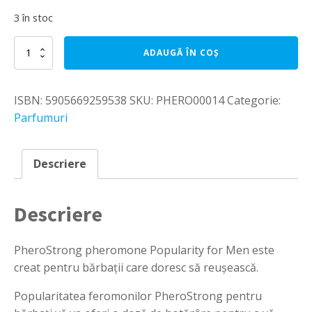
3 în stoc
Cantitate
ADAUGĂ ÎN COȘ
Parfum
cu
feromoni
ISBN:
5905669259538
SKU:
PHERO00014
Categorie:
PheroStrong
Popularity
Parfumuri
for
Men
-
Descriere
1
ml
Descriere
PheroStrong pheromone Popularity for Men este
creat pentru bărbații care doresc să reușească.
Popularitatea feromonilor PheroStrong pentru