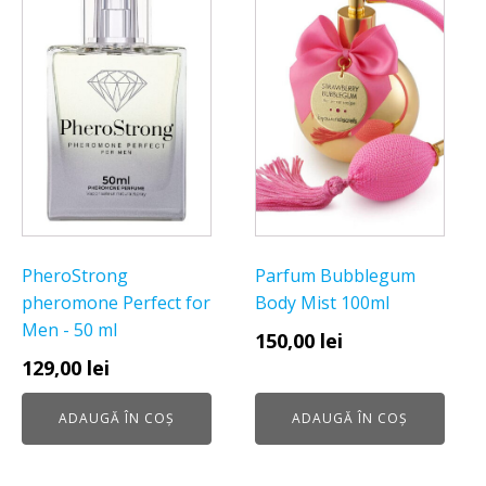
PheroStrong
Parfum Bubblegum
pheromone Perfect for
Body Mist 100ml
Men - 50 ml
150,00
lei
129,00
lei
ADAUGĂ ÎN COȘ
ADAUGĂ ÎN COȘ