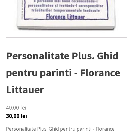
Personalitate Plus. Ghid
pentru parinti - Florance
Littauer
40,00
lei
Prețul
Prețul
30,00
lei
inițial
curent
Personalitate Plus. Ghid pentru parinti - Florance
a
este: