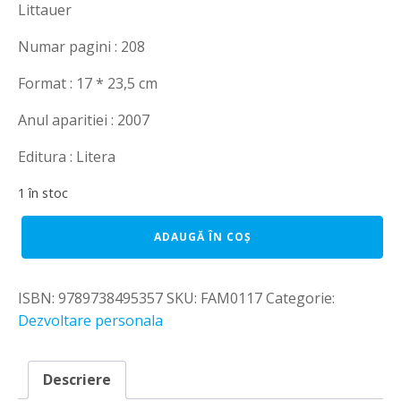
Littauer
fost:
30,00 lei.
40,00 lei.
Numar pagini : 208
Format : 17 * 23,5 cm
Anul aparitiei : 2007
Editura : Litera
1 în stoc
Cantitate
ADAUGĂ ÎN COȘ
Personalitate
Plus.
Ghid
ISBN:
9789738495357
SKU:
FAM0117
Categorie:
pentru
parinti
Dezvoltare personala
-
Florance
Littauer
Descriere