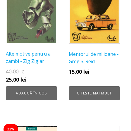
Alte motive pentru a
Mentorul de milioane -
zambi - Zig Ziglar
Greg S. Reid
40,00
lei
15,00
lei
Prețul
Prețul
25,00
lei
inițial
curent
ADAUGĂ ÎN COȘ
CITEȘTE MAI MULT
a
este:
fost:
25,00 lei.
40,00 lei.
22%