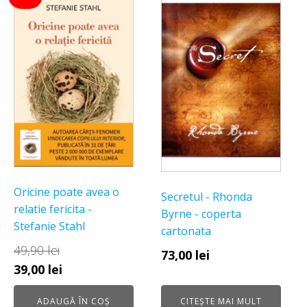
Oricine poate avea o
Secretul - Rhonda
relatie fericita -
Byrne - coperta
Stefanie Stahl
cartonata
49,90
lei
73,00
lei
Prețul
Prețul
39,00
lei
inițial
curent
ADAUGĂ ÎN COȘ
CITEȘTE MAI MULT