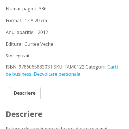
a
este:
fost:
30,00 lei.
Numar pagini : 336
45,00 lei.
Format : 13 * 20 cm
Anul aparitiei : 2012
Editura : Curtea Veche
Stoc epuizat
ISBN:
9786065883031
SKU:
FAM0122
Categorii:
Carti
de business
,
Dezvoltare personala
Descriere
Descriere
Puterea de convingere este una dintre cele mai