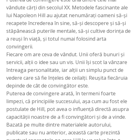
vândute cărţi din secolul XX. Metodele fascinante ale
lui Napoleon Hill au ajutat nenumăraţi oameni să-şi
recapete încrederea în sine, să-şi descopere şi să-şi
stăpânească puterile mentale, să-şi cultive dorinţa de
a reuşi în viaţă, şi totul numai folosind arta
convingerii.
Fiecare om are ceva de vândut. Unii oferă bunuri şi
servicii, alţii o idee sau un vis. Unii îşi scot la vânzare
întreaga personalitate, iar alţii un simplu punct de
vedere care să fie înţeles de ceilalţi. Reuşita fiecăruia
depinde de cât de convingător este.
Puterea de convingere arată, în termeni foarte
limpezi, că principiile succesului, aşa cum au fost ele
postulate de Hill, pot avea o influenţă directă asupra
capacităţii noastre de a fi convingători şi de a vinde.
Bazată pe multe dintre materialele autorului,
publicate sau nu anterior, această carte prezintă