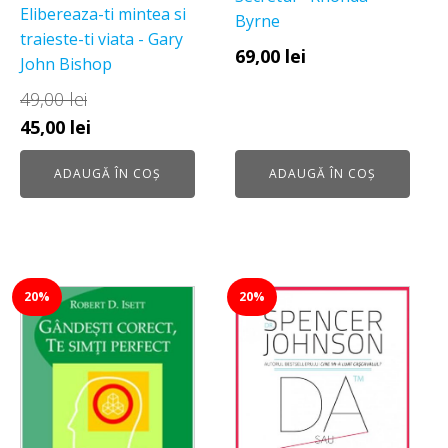
Elibereaza-ti mintea si
Byrne
traieste-ti viata - Gary
69,00
lei
John Bishop
49,00
lei
Prețul
Prețul
45,00
lei
inițial
curent
ADAUGĂ ÎN COȘ
ADAUGĂ ÎN COȘ
a
este:
fost:
45,00 lei.
49,00 lei.
20%
20%