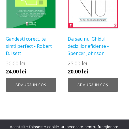
Gandesti corect, te
Da sau nu. Ghidul
simti perfect - Robert
deciziilor eficiente -
D. Isett
Spencer Johnson
30,00
lei
25,00
lei
Prețul
Prețul
Prețul
Prețul
24,00
lei
20,00
lei
inițial
curent
inițial
curent
ADAUGĂ ÎN COȘ
ADAUGĂ ÎN COȘ
a
este:
a
este:
fost:
24,00 lei.
fost:
20,00 lei.
30,00 lei.
25,00 lei.
Acest site foloseste cookie-uri necesare pentru funcționare.