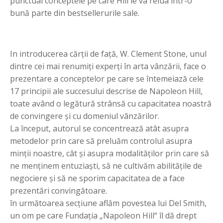
punctual conceptele pe care Hill le va relua într-o
bună parte din bestsellerurile sale.
In introducerea cărţii de faţă, W. Clement Stone, unul
dintre cei mai renumiţi experţi în arta vânzării, face o
prezentare a conceptelor pe care se întemeiază cele
17 principii ale succesului descrise de Napoleon Hill,
toate având o legătură strânsă cu capacitatea noastră
de convingere şi cu domeniul vânzărilor.
La început, autorul se concentrează atât asupra
metodelor prin care să preluăm controlul asupra
minţii noastre, cât şi asupra modalităţilor prin care să
ne menţinem entuziaşti, să ne cultivăm abilităţile de
negociere şi să ne sporim capacitatea de a face
prezentări convingătoare.
în următoarea secţiune aflăm povestea lui Del Smith,
un om pe care Fundaţia „Napoleon Hill“ îl dă drept