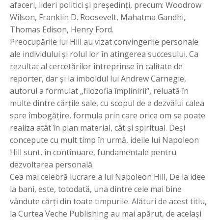
afaceri, lideri politici şi preşedinţi, precum: Woodrow
Wilson, Franklin D. Roosevelt, Mahatma Gandhi,
Thomas Edison, Henry Ford.
Preocupările lui Hill au vizat convingerile personale
ale individului şi rolul lor în atingerea succesului. Ca
rezultat al cercetărilor întreprinse în calitate de
reporter, dar şi la imboldul lui Andrew Carnegie,
autorul a formulat „filozofia împlinirii“, reluată în
multe dintre cărţile sale, cu scopul de a dezvălui calea
spre îmbogăţire, formula prin care orice om se poate
realiza atât în plan material, cât şi spiritual. Deşi
concepute cu mult timp în urmă, ideile lui Napoleon
Hill sunt, în continuare, fundamentale pentru
dezvoltarea personală.
Cea mai celebră lucrare a lui Napoleon Hill, De la idee
la bani, este, totodată, una dintre cele mai bine
vândute cărţi din toate timpurile. Alături de acest titlu,
la Curtea Veche Publishing au mai apărut, de acelaşi