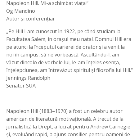
Napoleon Hill. Mi-a schimbat viaţa!“
Og Mandino
Autor şi conferenţiar
„Pe Hill l-am cunoscut în 1922, pe când studiam la
Facultatea Salem, în oraşul meu natal. Domnul Hill era
pe atunci la începutul carierei de orator şi a venit la
noi în campus, să ne vorbească. Ascultându-l, am
văzut dincolo de vorbele lui, le-am înţeles esenţa,
înţelepciunea, am întrevăzut spiritul şi filozofia lui Hill.“
Jennings Randolph
Senator SUA
Napoleon Hill (1883–1970) a fost un celebru autor
american de literatură motivaţională. A trecut de la
jurnalistică la Drept, a lucrat pentru Andrew Carnegie
şi, evoluând rapid, a ajuns consilier pentru oameni de