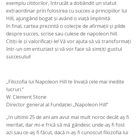
exemplu cititorilor, întrucât a dobândit un statut
extraordinar prin folosirea cu succes a principiilor lui
Hill, ajungând bogat şi având o viaţă împlinită.
în final, cartea prezintă o colecţie de afirmaţii şi pilde
despre succes, scrise sau culese de napoleon hill.
Citiţi-le şi valorificaţi-le! Vă vor ajuta să vă transformaţi
într-un om entuziast şi vă vor face să simţiţi gustul
succesului!
„Filozofia lui Napoleon Hill te învaţă cele mai inedite
lucruri.“
W. Clement Stone
Director general al Fundaţiei „Napoleon Hill“
„In ultimii 25 de ani am avut mai mult noroc decât aş fi
meritat, dar mi-e frică să mă gândesc unde-aş fi fost
azi sau ce-aş fi făcut, dacă n-aş fi cunoscut filozofia lui