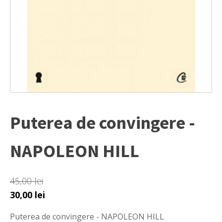
Puterea de convingere -
NAPOLEON HILL
45,00
lei
Prețul
Prețul
30,00
lei
inițial
curent
Puterea de convingere - NAPOLEON HILL