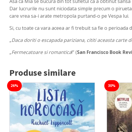
Asa ca Mia se bucura din tot sufletul ca a obtinut sansa 
Dar lucrurile nu sunt niciodata simple precum o pirueta: 
care vrea sa-i arate metropola purtand-o pe Vespa lui.
Si, cu toate ca vara aceea ar fi trebuit sa fie o perioada
„
Daca doriti o escapada pariziana, cititi aceasta carte
„
Fermecatoare si romantica
!“ (
San Francisco Book Re
Produse similare
26%
30%