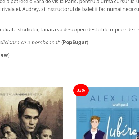
de a petrece o vara de vis la Paris, pentru a urma cursurile u
rivala ei, Audrey, si instructorul de balet ii fac numai necazu
 dedicata studiului, tanara va descoperi destul de repede de ce
 delicioasa ca o bomboana!
“ (
PopSugar
)
view
)
33%