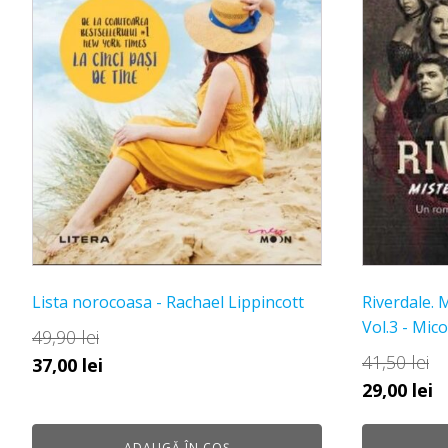
Lista norocoasa - Rachael Lippincott
Riverdale. 
Vol.3 - Mic
49,90
lei
41,50
lei
Prețul
Prețul
37,00
lei
Prețul
P
29,00
lei
inițial
curent
inițial
c
a
este:
a
e
fost:
37,00 lei.
ADAUGĂ ÎN COȘ