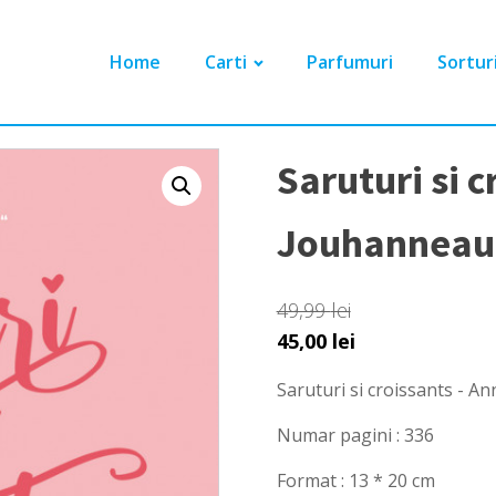
Home
Carti
Parfumuri
Sortur
Saruturi si 
Jouhanneau
49,99
lei
Prețul
Prețul
45,00
lei
inițial
curent
Saruturi si croissants - 
a
este:
fost:
45,00 lei.
Numar pagini : 336
49,99 lei.
Format : 13 * 20 cm