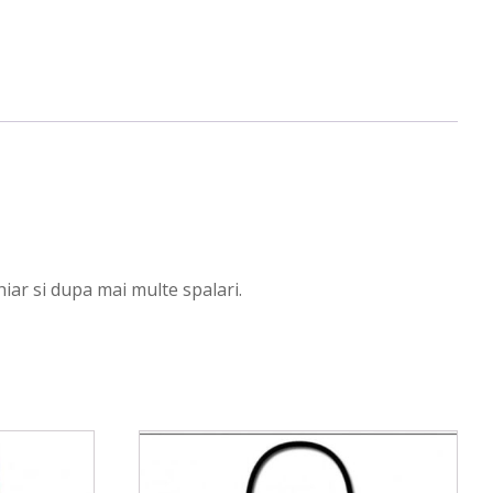
hiar si dupa mai multe spalari.