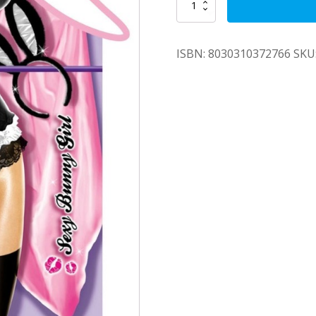
Cantitate
Sort
de
bucatarie
ISBN:
8030310372766
SKU
amuzant
pentru
femei
-
Sexy
Bunny
Girl