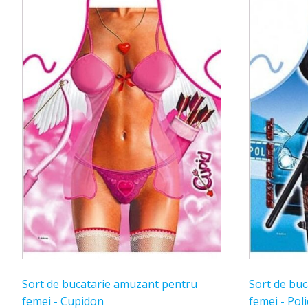
Sort de bucatarie amuzant pentru
Sort de bu
femei - Cupidon
femei - Poli