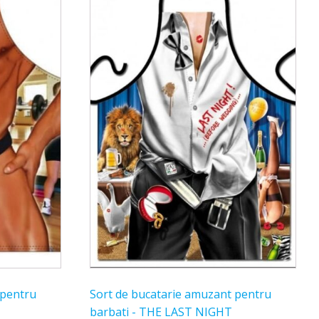
 pentru
Sort de bucatarie amuzant pentru
barbati - THE LAST NIGHT