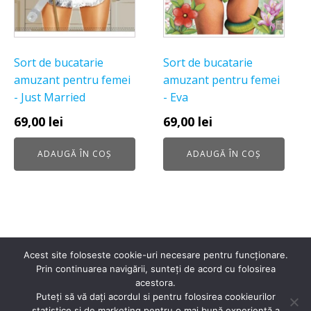
Sort de bucatarie
Sort de bucatarie
amuzant pentru femei
amuzant pentru femei
- Just Married
- Eva
69,00
lei
69,00
lei
ADAUGĂ ÎN COȘ
ADAUGĂ ÎN COȘ
Acest site foloseste cookie-uri necesare pentru funcționare.
Prin continuarea navigării, sunteți de acord cu folosirea
acestora.
Puteți să vă dați acordul si pentru folosirea cookieurilor
statistice si de marketing pentru o mai bună experiență a