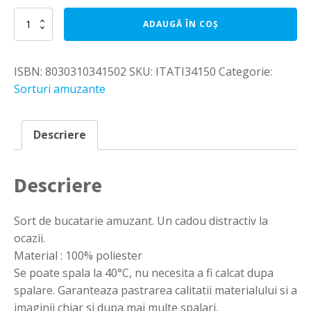
Cantitate
ADAUGĂ ÎN COȘ
Sort
de
bucatarie
ISBN:
8030310341502
SKU:
ITATI34150
Categorie:
amuzant
pentru
Sorturi amuzante
femei
-
Police
Descriere
Girl
Descriere
Sort de bucatarie amuzant. Un cadou distractiv la
ocazii.
Material : 100% poliester
Se poate spala la 40°C, nu necesita a fi calcat dupa
spalare. Garanteaza pastrarea calitatii materialului si a
imaginii chiar si dupa mai multe spalari.