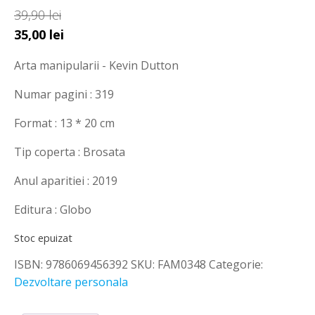
39,90
lei
Prețul
Prețul
35,00
lei
inițial
curent
Arta manipularii - Kevin Dutton
a
este:
fost:
35,00 lei.
Numar pagini : 319
39,90 lei.
Format : 13 * 20 cm
Tip coperta : Brosata
Anul aparitiei : 2019
Editura : Globo
Stoc epuizat
ISBN:
9786069456392
SKU:
FAM0348
Categorie:
Dezvoltare personala