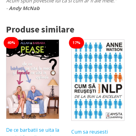
Acum spun povestile lui ca si cum ar fi ale mele."
-
Andy McNab
Produse similare
40%
17%
De ce barbatii se uita la
Cum sa reusesti