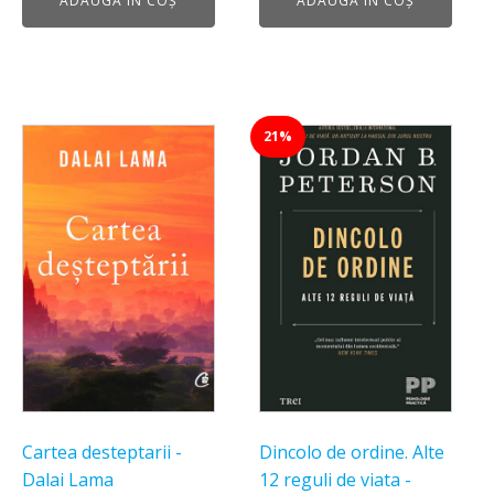
ADAUGĂ ÎN COȘ
ADAUGĂ ÎN COȘ
a
este:
39,00 lei.
fost:
30,00 lei.
50,00 lei.
21%
Cartea desteptarii -
Dincolo de ordine. Alte
Dalai Lama
12 reguli de viata -