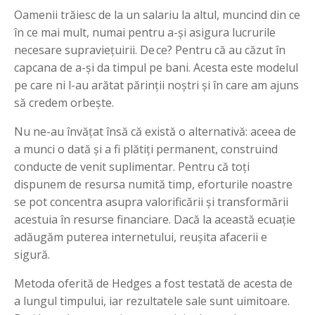
Oamenii trăiesc de la un salariu la altul, muncind din ce
în ce mai mult, numai pentru a-şi asigura lucrurile
necesare supravieţuirii. De ce? Pentru că au căzut în
capcana de a-şi da timpul pe bani. Acesta este modelul
pe care ni l-au arătat părinţii noştri şi în care am ajuns
să credem orbeşte.
Nu ne-au învăţat însă că există o alternativă: aceea de
a munci o dată şi a fi plătiţi permanent, construind
conducte de venit suplimentar. Pentru că toţi
dispunem de resursa numită timp, eforturile noastre
se pot concentra asupra valorificării şi transformării
acestuia în resurse financiare. Dacă la această ecuaţie
adăugăm puterea internetului, reuşita afacerii e
sigură.
Metoda oferită de Hedges a fost testată de acesta de
a lungul timpului, iar rezultatele sale sunt uimitoare.