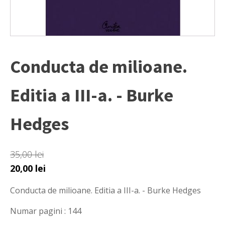
Conducta de milioane.
Editia a III-a. - Burke
Hedges
35,00
lei
Prețul
Prețul
20,00
lei
inițial
curent
Conducta de milioane. Editia a III-a. - Burke Hedges
a
este:
fost:
20,00 lei.
Numar pagini : 144
35,00 lei.