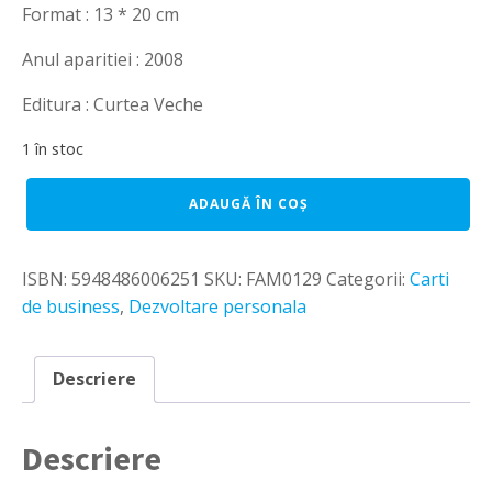
Format : 13 * 20 cm
Anul aparitiei : 2008
Editura : Curtea Veche
1 în stoc
Cantitate
ADAUGĂ ÎN COȘ
Conducta
de
milioane.
ISBN:
5948486006251
SKU:
FAM0129
Categorii:
Carti
Editia
a
de business
,
Dezvoltare personala
III-
a.
-
Descriere
Burke
Hedges
Descriere