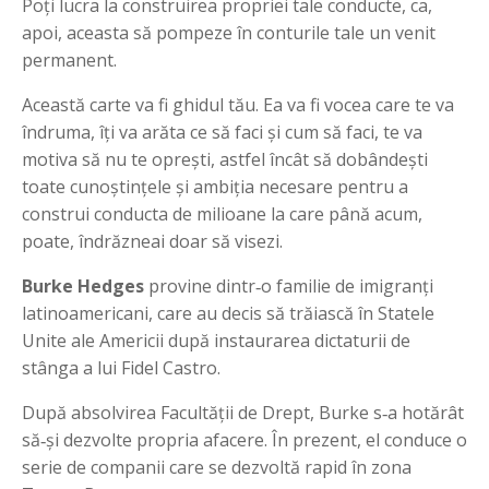
Poți lucra la construirea propriei tale conducte, ca,
apoi, aceasta să pompeze în conturile tale un venit
permanent.
Această carte va fi ghidul tău. Ea va fi vocea care te va
îndruma, îți va arăta ce să faci și cum să faci, te va
motiva să nu te oprești, astfel încât să dobândești
toate cunoștințele și ambiția necesare pentru a
construi conducta de milioane la care până acum,
poate, îndrăzneai doar să visezi.
Burke Hedges
provine dintr‑o familie de imigranţi
latinoamericani, care au decis să trăiască în Statele
Unite ale Americii după instaurarea dictaturii de
stânga a lui Fidel Castro.
După absolvirea Facultăţii de Drept, Burke s‑a hotărât
să‑şi dezvolte propria afacere. În prezent, el conduce o
serie de companii care se dezvoltă rapid în zona