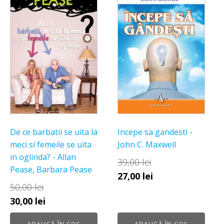
De ce barbatii se uita la
Incepe sa gandesti -
meci si femeile se uita
John C. Maxwell
in oglinda? - Allan
39,00
lei
Pease, Barbara Pease
Prețul
Prețul
27,00
lei
50,00
lei
inițial
curent
Prețul
Prețul
30,00
lei
a
este:
inițial
curent
fost:
27,00 lei.