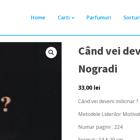
Home
Carti
Parfumuri
Sortur
Când vei dev
Nogradi
33,00
lei
Când vei deveni milionar ?
Metodele Liderilor Motivat
Numar pagini : 224
Format : 14 * 20 cm