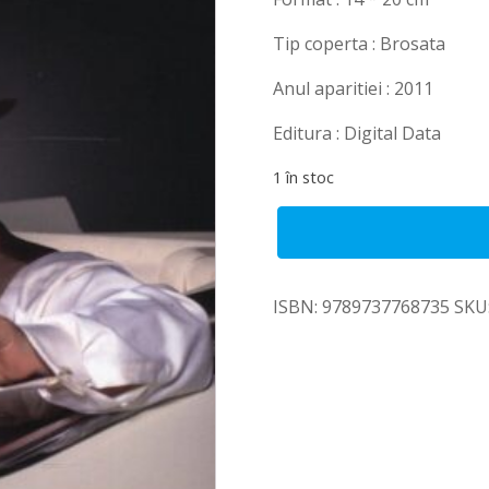
Tip coperta : Brosata
Anul aparitiei : 2011
Editura : Digital Data
1 în stoc
Cantitate
Când
vei
deveni
ISBN:
9789737768735
SKU
milionar
?
vol.2
-
Ben
Nogradi