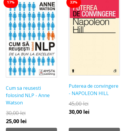
17%
33%
Puterea de convingere
Cum sa reusesti
- NAPOLEON HILL
folosind NLP - Anne
Watson
45,00
lei
Prețul
Prețul
30,00
lei
30,00
lei
inițial
curent
Prețul
Prețul
25,00
lei
a
este:
inițial
curent