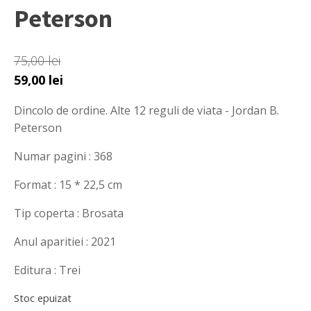
Peterson
75,00
lei
Prețul
Prețul
59,00
lei
inițial
curent
Dincolo de ordine. Alte 12 reguli de viata - Jordan B.
a
este:
Peterson
fost:
59,00 lei.
75,00 lei.
Numar pagini : 368
Format : 15 * 22,5 cm
Tip coperta : Brosata
Anul aparitiei : 2021
Editura : Trei
Stoc epuizat