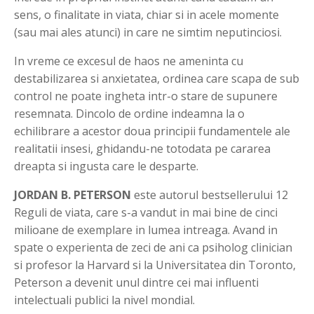
sens, o finalitate in viata, chiar si in acele momente
(sau mai ales atunci) in care ne simtim neputinciosi.
In vreme ce excesul de haos ne ameninta cu
destabilizarea si anxietatea, ordinea care scapa de sub
control ne poate ingheta intr-o stare de supunere
resemnata. Dincolo de ordine indeamna la o
echilibrare a acestor doua principii fundamentele ale
realitatii insesi, ghidandu-ne totodata pe cararea
dreapta si ingusta care le desparte.
JORDAN B. PETERSON
este autorul bestsellerului 12
Reguli de viata, care s-a vandut in mai bine de cinci
milioane de exemplare in lumea intreaga. Avand in
spate o experienta de zeci de ani ca psiholog clinician
si profesor la Harvard si la Universitatea din Toronto,
Peterson a devenit unul dintre cei mai influenti
intelectuali publici la nivel mondial.