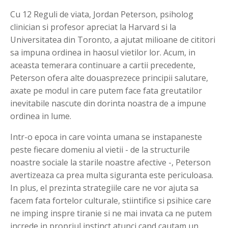
Cu 12 Reguli de viata, Jordan Peterson, psiholog
clinician si profesor apreciat la Harvard si la
Universitatea din Toronto, a ajutat milioane de cititori
sa impuna ordinea in haosul vietilor lor. Acum, in
aceasta temerara continuare a cartii precedente,
Peterson ofera alte douasprezece principii salutare,
axate pe modul in care putem face fata greutatilor
inevitabile nascute din dorinta noastra de a impune
ordinea in lume.
Intr-o epoca in care vointa umana se instapaneste
peste fiecare domeniu al vietii - de la structurile
noastre sociale la starile noastre afective -, Peterson
avertizeaza ca prea multa siguranta este periculoasa.
In plus, el prezinta strategiile care ne vor ajuta sa
facem fata fortelor culturale, stiintifice si psihice care
ne imping inspre tiranie si ne mai invata ca ne putem
increde in propriul instinct atunci cand cautam un