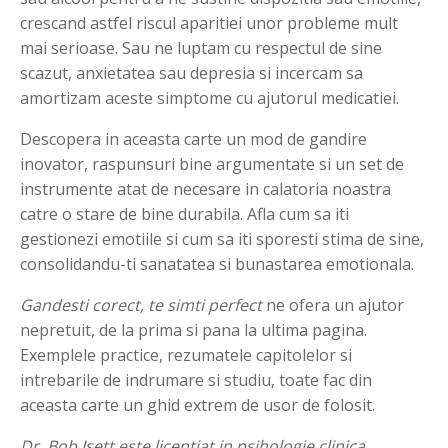
crescand astfel riscul aparitiei unor probleme mult
mai serioase. Sau ne luptam cu respectul de sine
scazut, anxietatea sau depresia si incercam sa
amortizam aceste simptome cu ajutorul medicatiei.
Descopera in aceasta carte un mod de gandire
inovator, raspunsuri bine argumentate si un set de
instrumente atat de necesare in calatoria noastra
catre o stare de bine durabila. Afla cum sa iti
gestionezi emotiile si cum sa iti sporesti stima de sine,
consolidandu-ti sanatatea si bunastarea emotionala.
Gandesti corect, te simti perfect
ne ofera un ajutor
nepretuit, de la prima si pana la ultima pagina.
Exemplele practice, rezumatele capitolelor si
intrebarile de indrumare si studiu, toate fac din
aceasta carte un ghid extrem de usor de folosit.
Dr. Bob Isett este licentiat in psihologie clinica.