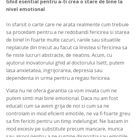
Ghid esential pentru a-ti crea o stare de bine la
nivel emotional
In sfarsit o carte care ne arata realmente cum trebuie
sa procedam pentru a ne redobandi fericirea si starea
de bine! In foarte multe cazuri, ranile sau situatiile
neplacute din trecut au facut ca linistea si fericirea sa
fie niste lucruri abstracte, de neatins. Acum, cu
ajutorul inovatorului ghid al doctorului Isett, putem
lasa anxietatea, ingrijorarea, depresia sau
dependenta in urma pentru a regasi fericirea.
Viata nu ne ofera garantia ca vom invata cum ne
putem simti mai bine emotional. Daca nu am fost
educati cum sa avem grija de noi si cum sa ne
controlam in mod eficient emotiile, ne va fi foarte greu
sa fim fericiti pentru un timp indelungat. Ne bazam in
mod excesiv pe substitute precum mancare, munca
sau alcool pentru a ne sustine dispozitia sau emotiile,