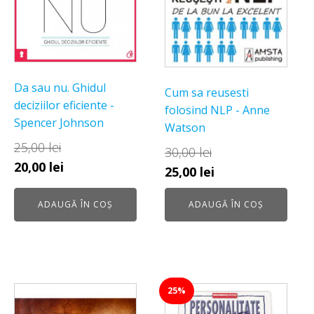
Da sau nu. Ghidul
Cum sa reusesti
deciziilor eficiente -
folosind NLP - Anne
Spencer Johnson
Watson
25,00
lei
30,00
lei
Prețul
Prețul
20,00
lei
Prețul
Prețul
25,00
lei
inițial
curent
inițial
curent
a
este:
ADAUGĂ ÎN COȘ
ADAUGĂ ÎN COȘ
a
este:
fost:
20,00 lei.
fost:
25,00 lei.
25,00 lei.
30,00 lei.
25%