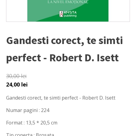
Gandesti corect, te simti
perfect - Robert D. Isett
30,00
lei
Prețul
Prețul
24,00
lei
inițial
curent
Gandesti corect, te simti perfect - Robert D. Isett
a
este:
fost:
24,00 lei.
Numar pagini : 224
30,00 lei.
Format : 13,5 * 20,5 cm
Tip coperta : Brosata