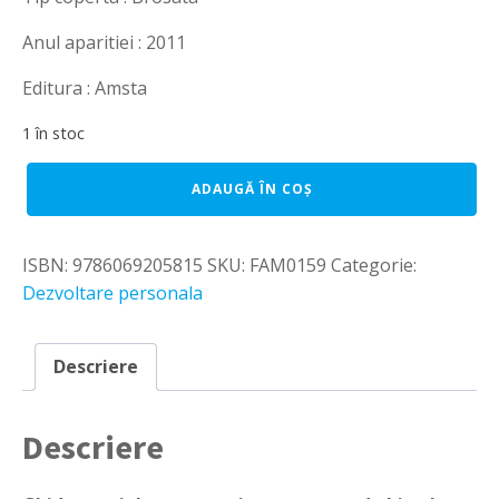
Anul aparitiei : 2011
Editura : Amsta
1 în stoc
Cantitate
ADAUGĂ ÎN COȘ
Gandesti
corect,
te
ISBN:
9786069205815
SKU:
FAM0159
Categorie:
simti
perfect
Dezvoltare personala
-
Robert
D.
Descriere
Isett
Descriere