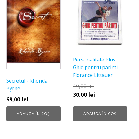
Personalitate Plus.
Ghid pentru parinti -
Florance Littauer
Secretul - Rhonda
40,00
lei
Byrne
Prețul
Prețul
30,00
lei
69,00
lei
inițial
curent
a
este:
ADAUGĂ ÎN COȘ
ADAUGĂ ÎN COȘ
fost:
30,00 lei.
40,00 lei.