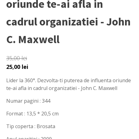
oriunde te-ai afla in
cadrul organizatiei - John
C. Maxwell
35,00
lei
Prețul
Prețul
25,00
lei
inițial
curent
Lider la 360°. Dezvolta-ti puterea de influenta oriunde
a
este:
te-ai afla in cadrul organizatiei - John C. Maxwell
fost:
25,00 lei.
35,00 lei.
Numar pagini : 344
Format : 13,5 * 20,5 cm
Tip coperta : Brosata