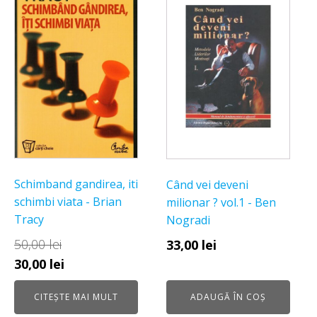
Schimband gandirea, iti
Când vei deveni
schimbi viata - Brian
milionar ? vol.1 - Ben
Tracy
Nogradi
50,00
lei
33,00
lei
Prețul
Prețul
30,00
lei
inițial
curent
CITEȘTE MAI MULT
ADAUGĂ ÎN COȘ
a
este: