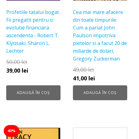
Profetiile tatalui bogat.
Cea mai mare afacere
Fii pregatit pentru o
din toate timpurile:
evolutie financiara
Cum a pariat John
ascendenta - Robert T.
Paulson impotriva
Kiyosaki, Sharon L.
pietelor si a facut 20 de
Lechter
miliarde de dolari,
Gregory Zuckerman
50,00
lei
49,00
lei
Prețul
Prețul
39,00
lei
Prețul
Prețul
41,00
lei
inițial
curent
inițial
curent
a
este:
ADAUGĂ ÎN COȘ
ADAUGĂ ÎN COȘ
a
este:
fost:
39,00 lei.
fost:
41,00 lei.
50,00 lei.
49,00 lei.
40%