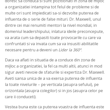
doresc sa conduca si sunt pozitionati in zona de mijloc
a organizatiei intampina tot felul de probleme si de
multe ori sunt impiedicati sa-si dezvolte puterea de
influenta de o serie de false mituri. Dr. Maxwell, unul
dintre cei mai renumiti mentori la nivel mondial, in
domeniul leadershipului, inlatura ideile preconcepute,
va arata cum sa depasiti toate provocarile cu care va
confruntati si va invata cum sa va insusiti abilitatile
necesare pentru a deveni un
Lider la 360°
.
Daca va aflati in situatia de a conduce din zona de
mijloc a organizatiei, la fel ca multi altii, atunci in mod
sigur aveti nevoie de sfaturile si expertiza Dr. Maxwell.
Aveti sansa unica de a va exersa puterea de influenta
la toate nivelurile – pe verticala (asupra sefului), pe
orizontala (asupra colegilor) si in jos (asupra celor pe
care ii conduceti).
Vestea buna este ca puterea voastra de influenta este