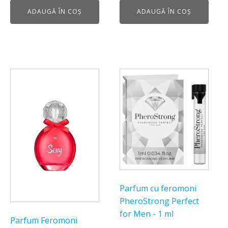
inițial
curent
ADAUGĂ ÎN COȘ
ADAUGĂ ÎN COȘ
a
este:
fost:
199,00 lei.
245,00 lei.
Parfum cu feromoni
PheroStrong Perfect
for Men - 1 ml
Parfum Feromoni