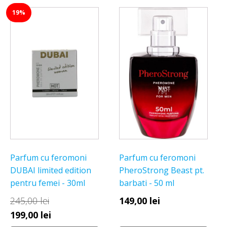
19%
Parfum cu feromoni
Parfum cu feromoni
DUBAI limited edition
PheroStrong Beast pt.
pentru femei - 30ml
barbati - 50 ml
245,00
lei
149,00
lei
Prețul
Prețul
199,00
lei