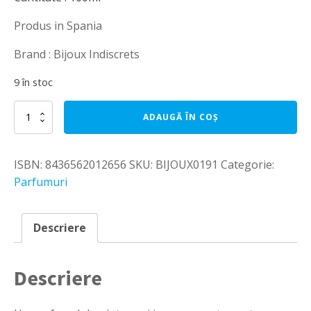
Produs in Spania
Brand : Bijoux Indiscrets
9 în stoc
Cantitate
ADAUGĂ ÎN COȘ
Parfum
Bubblegum
Body
ISBN:
8436562012656
SKU:
BIJOUX0191
Categorie:
Mist
100ml
Parfumuri
Descriere
Descriere