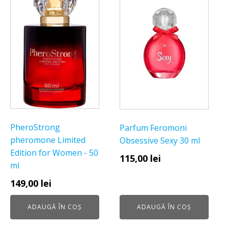
PheroStrong
Parfum Feromoni
pheromone Limited
Obsessive Sexy 30 ml
Edition for Women - 50
115,00
lei
ml
149,00
lei
ADAUGĂ ÎN COȘ
ADAUGĂ ÎN COȘ