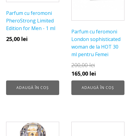
Parfum cu feromoni
PheroStrong Limited
Edition for Men - 1 ml
Parfum cu feromoni
25,00
lei
London sophisticated
woman de la HOT 30
ml pentru Femei
200,00
lei
Prețul
Prețul
165,00
lei
inițial
curent
ADAUGĂ ÎN COȘ
ADAUGĂ ÎN COȘ
a
este:
fost:
165,00 lei.
200,00 lei.