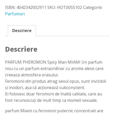
feromoni
ISBN:
4042342002911
SKU:
HOT0055102
Categorie:
Miami
Spicy
Parfumuri
man
de
la
Descriere
HOT
30
ml
Descriere
pentru
Barbati
PARFUM PHEROMON Spicy Man MIAMI Un parfum
nou cu un parfum extraordinar cu arome alese care
creeaza atmosfera orasului.
Feromonii din produs atrag sexul opus, sunt invizibili
și inodori, așa că acționează subconștient.
Ei folosesc doar feromoni de înaltă calitate, care au
fost recunoscuți de mult timp ca momeli sexuale.
parfum Miami cu feromoni puternic concentrati are