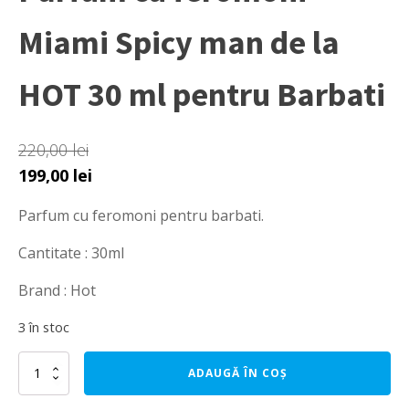
Miami Spicy man de la
HOT 30 ml pentru Barbati
220,00
lei
Prețul
Prețul
199,00
lei
inițial
curent
Parfum cu feromoni pentru barbati.
a
este:
fost:
199,00 lei.
Cantitate : 30ml
220,00 lei.
Brand : Hot
3 în stoc
Cantitate
ADAUGĂ ÎN COȘ
Parfum
cu