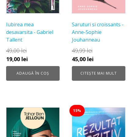
Iubirea mea
Saruturi si croissants -
desavarsita - Gabriel
Anne-Sophie
Tallent
Jouhanneau
49,00
lei
49,99
lei
Prețul
Prețul
Prețul
Prețul
19,00
lei
45,00
lei
inițial
curent
inițial
curent
ADAUGĂ ÎN COȘ
CITEȘTE MAI MULT
a
este:
a
este:
fost:
19,00 lei.
fost:
45,00 lei.
49,00 lei.
49,99 lei.
15%