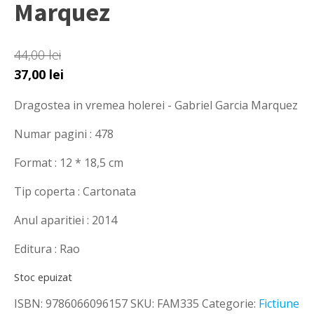
Marquez
44,00
lei
Prețul
Prețul
37,00
lei
inițial
curent
Dragostea in vremea holerei - Gabriel Garcia Marquez
a
este:
fost:
37,00 lei.
Numar pagini : 478
44,00 lei.
Format : 12 * 18,5 cm
Tip coperta : Cartonata
Anul aparitiei : 2014
Editura : Rao
Stoc epuizat
ISBN:
9786066096157
SKU:
FAM335
Categorie:
Fictiune